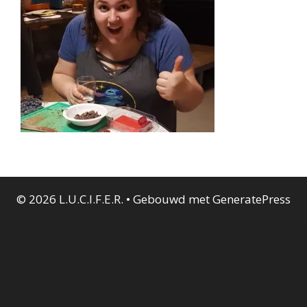
© 2026 L.U.C.I.F.E.R.
• Gebouwd met
GeneratePress