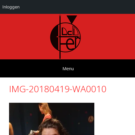
Inloggen
Ga
naar
de
inhoud
Menu
IMG-20180419-WA0010