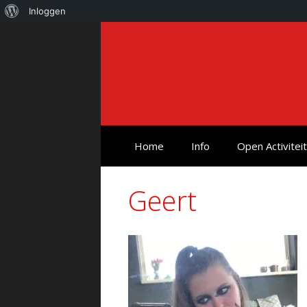
Over
Inloggen
Ga
WordPress
naar
de
inhoud
Home
Info
Open Activitei
Geert