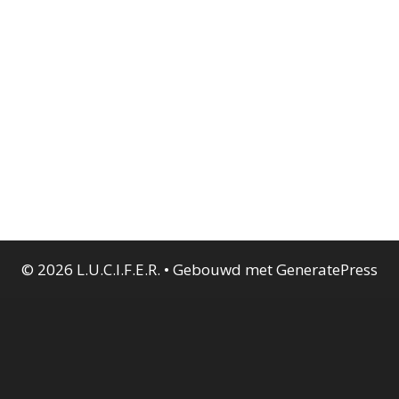
© 2026 L.U.C.I.F.E.R.
• Gebouwd met
GeneratePress