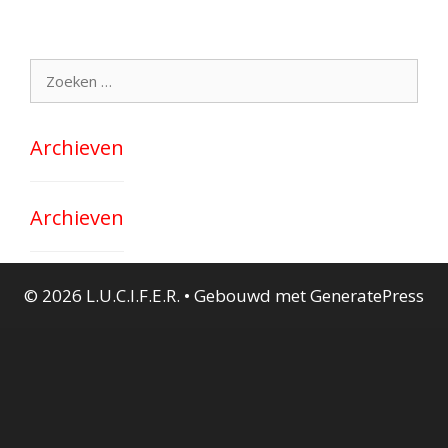
Zoek
naar:
Archieven
Archieven
© 2026 L.U.C.I.F.E.R.
• Gebouwd met
GeneratePress