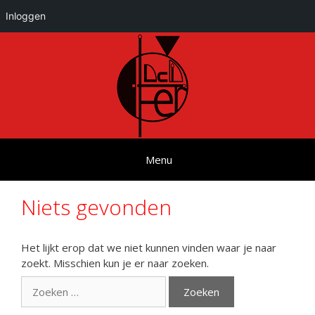
Inloggen
Ga
naar
de
inhoud
Menu
Niets gevonden
Het lijkt erop dat we niet kunnen vinden waar je naar
zoekt. Misschien kun je er naar zoeken.
Zoek
naar: